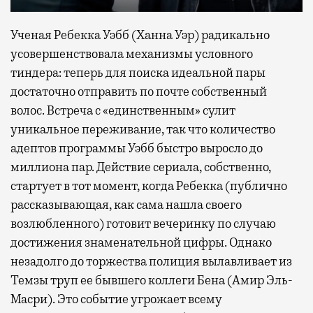
Ученая Ребекка Уэбб (Ханна Уэр) радикально
усовершенствовала механизмы условного
тиндера: теперь для поиска идеальной пары
достаточно отправить по почте собственный
волос. Встреча с «единственным» сулит
уникальное переживание, так что количество
адептов программы Уэбб быстро выросло до
миллиона пар. Действие сериала, собственно,
стартует в тот момент, когда Ребекка (публично
рассказывающая, как сама нашла своего
возлюбленного) готовит вечеринку по случаю
достижения знаменательной цифры. Однако
незадолго до торжества полиция вылавливает из
Темзы труп ее бывшего коллеги Бена (Амир Эль-
Масри). Это событие угрожает всему