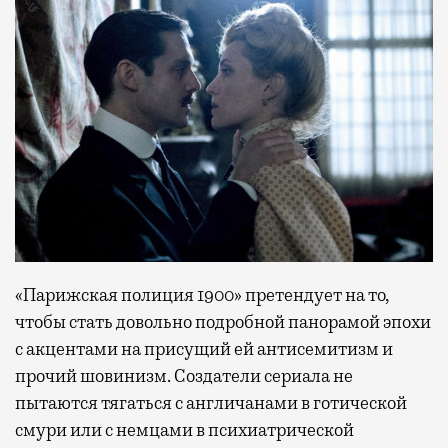
«Парижская полиция 1900» претендует на то,
чтобы стать довольно подробной панорамой эпохи
с акцентами на присущий ей антисемитизм и
прочий шовинизм. Создатели сериала не
пытаются тягаться с англичанами в готической
смури или с немцами в психиатрической