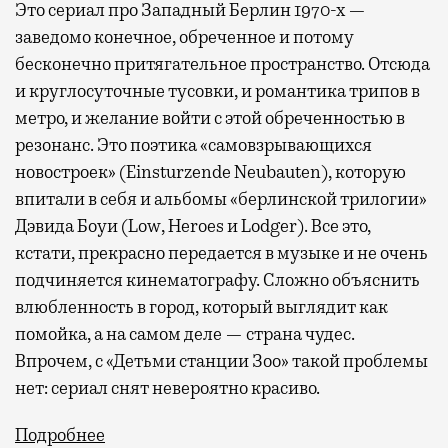
Это сериал про Западный Берлин 1970-х —
заведомо конечное, обреченное и потому
бесконечно притягательное пространство. Отсюда
и круглосуточные тусовки, и романтика трипов в
метро, и желание войти с этой обреченностью в
резонанс. Это поэтика «самовзрывающихся
новостроек» (
Einsturzende
Neubauten
), которую
впитали в себя и альбомы «берлинской трилогии»
Дэвида Боуи (
Low
,
Heroes
и
Lodger
). Все это,
кстати, прекрасно передается в музыке и не очень
подчиняется кинематографу. Сложно объяснить
влюбленность в город, который выглядит как
помойка, а на самом деле — страна чудес.
Впрочем, с «Детьми станции Зоо» такой проблемы
нет: сериал снят невероятно красиво.
Подробнее