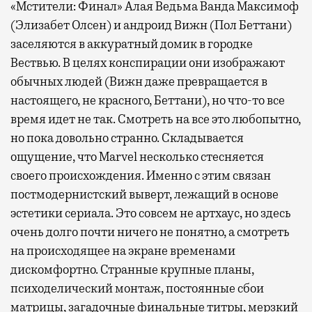
«Мстители: Финал» Алая Ведьма Ванда Максимоф
(Элизабет Олсен) и андроид Вижн (Пол Беттани)
заселяются в аккуратный домик в городке
Вествью. В целях конспирации они изображают
обычных людей (Вижн даже превращается в
настоящего, не красного, Беттани), но что-то все
время идет не так. Смотреть на все это любопытно,
но пока довольно странно. Складывается
ощущение, что
Marvel
несколько стесняется
своего происхождения. Именно с этим связан
постмодернистский выверт, лежащий в основе
эстетики сериала. Это совсем не артхаус, но здесь
очень долго почти ничего не понятно, а смотреть
на происходящее на экране временами
дискомфортно. Странные крупные планы,
психоделический монтаж, постоянные сбои
матрицы, загадочные финальные титры, мерзкий