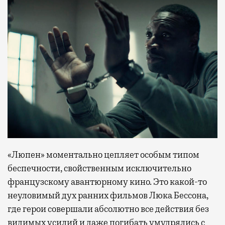
«Люпен» моментально цепляет особым типом
беспечности, свойственным исключительно
французскому авантюрному кино. Это какой-то
неуловимый дух ранних фильмов Люка Бессона,
где герои совершали абсолютно все действия без
видимых усилий и даже погибать умудрялись с