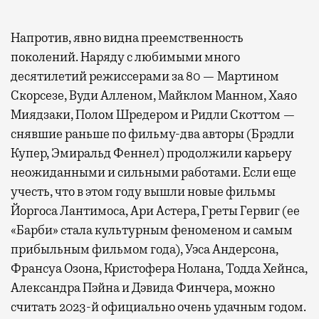
Напротив, явно видна преемственность
поколений. Наряду с любимыми много
десятилетий режиссерами за 80 — Мартином
Скорсезе, Вуди Алленом, Майклом Манном, Хаяо
Миядзаки, Полом Шредером и Ридли Скоттом —
снявшие раньше по фильму-два авторы (Брэдли
Купер, Эмиральд Феннел) продолжили карьеру
неожиданными и сильными работами. Если еще
учесть, что в этом году вышли новые фильмы
Йоргоса Лантимоса, Ари Астера, Греты Гервиг (ее
«Барби» стала культурным феноменом и самым
прибыльным фильмом года), Уэса Андерсона,
Франсуа Озона, Кристофера Нолана, Тодда Хейнса,
Александра Пэйна и Дэвида Финчера, можно
считать 2023-й официально очень удачным годом.