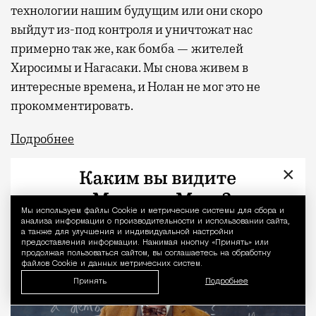
технологии нашим будущим или они скоро
выйдут из-под контроля и уничтожат нас
примерно так же, как бомба — жителей
Хиросимы и Нагасаки. Мы снова живем в
интересные времена, и Нолан не мог это не
прокомментировать.
Подробнее
×
«Оставленные»
Мы используем файлы Сookie и метрические системы для сбора и
Уведомление 
анализа информации о производительности и использовании сайта,
а также для улучшения и индивидуальной настройки
предоставления информации. Нажимая кнопку «Принять» или
продолжая пользоваться сайтом, вы соглашаетесь на обработку
файлов Cookie и данных метрических систем.
Принять
Подробнее