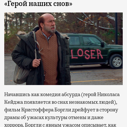
«Герой наших снов»
Начавшись как комедия абсурда (герой Николаса
Кейджа появляется во снах незнакомых людей),
фильм Кристоффера Боргли дрейфует в сторону
драмы об ужасах культуры отмены и даже
хоррора. Боргли с явным ужасом описывает, как