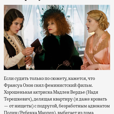
Если судить только по сюжету, кажется, что
Франсуа Озон снял феминистский фильм.
Хорошенькая актриска Мадлен Вердье (Надя
Терешкевич), делящая квартиру (и даже кровать
— от нищеты) с подругой, безработным адвокатом
Полин (Ребекка Мардер), выбегает из дома