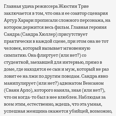
Главная удача режиссера Жюстин Трие
заключается в том, что она и ее соавтор сценария
Артур Харари прописали сложного персонажа, на
котором держится весь фильм. Главная героиня
Сандра (Сандра Хюллер) присутствует
практически в каждой сцене, при этом она не тот
человек, который вызывает мгновенную
симпатию. Она флиртует (или нет?) со
студенткой, заехавшей для интервью, прямо в
доме, где находятся ее сын и муж, который не раз
ловит ее на лжи по другим поводам. Cандра явно
манипулирует (или нет?) адвокатом Венсаном
(Сванн Арло), которого наняла, зная (или нет?),
что он когда-то был в нее влюблен. Наблюдая за
всем этим, естественно, ждешь, что эта умная,
успешная женщина окажется убийцей, возможно,