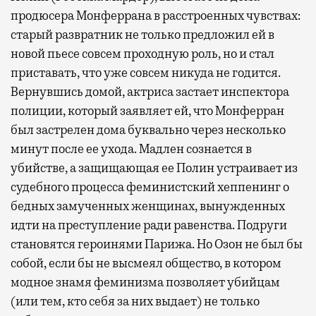
продюсера Монферрана в расстроенных чувствах:
старый развратник не только предложил ей в
новой пьесе совсем проходную роль, но и стал
приставать, что уже совсем никуда не годится.
Вернувшись домой, актриса застает инспектора
полиции, который заявляет ей, что Монферран
был застрелен дома буквально через несколько
минут после ее ухода. Мадлен сознается в
убийстве, а защищающая ее Полин устраивает из
судебного процесса феминистский хеппенинг о
бедных замученных женщинах, вынужденных
идти на преступление ради равенства. Подруги
становятся героинями Парижа. Но Озон не был бы
собой, если бы не высмеял общество, в котором
модное знамя феминизма позволяет убийцам
(или тем, кто себя за них выдает) не только