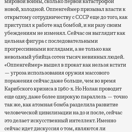
мировой войны, сколько первой катастрофой
новой, холодной. Оппенгеймер призывал власти к
открытому сотрудничеству с СССР еще до того, как
приступил к работе над бомбой, и ни разу своим
убеждениям не изменял. Сейчас он выглядит как
цельная фигура с последовательными
прогрессивными взглядами, а не только как
невольный убийца сотен тысяч невинных людей.
«Оппенгеймер» вышел в прокат как нельзя кстати
— угроза использования оружия массового
поражения сейчас даже больше, чем во время
Карибского кризиса в 1960-х. Но Нолан проводит
еще одну, даже более широкую параллель — точно
так же, как атомная бомба разделила развитие
человеческой цивилизации на до и после, сейчас
это делает искусственный интеллект. Именно
сейчас идет дискуссия о том, являются ли